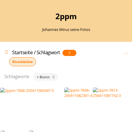
2ppm
Johannes Mirus seine Fotos
Startseite
/
Schlagwort
5
Kirschblüte
Schlagworte
+ Bonn
5